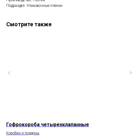
Производство: Россия
Подраздел: Упаковочные плёнки
Смотрите также
Гофрокороба четырехклапанные
Па
го
Коробки и поддоны
Кор