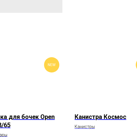
NEW
а для бочек Open
Канистра Космос
8/65
Канистры
ары