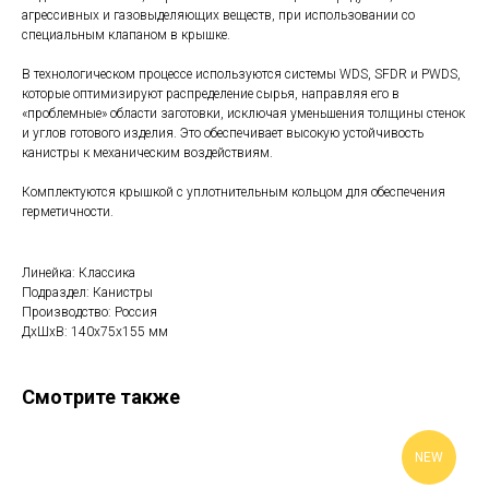
агрессивных и газовыделяющих веществ, при использовании со
специальным клапаном в крышке.
В технологическом процессе используются системы WDS, SFDR и PWDS,
которые оптимизируют распределение сырья, направляя его в
«проблемные» области заготовки, исключая уменьшения толщины стенок
и углов готового изделия. Это обеспечивает высокую устойчивость
канистры к механическим воздействиям.
Комплектуются крышкой с уплотнительным кольцом для обеспечения
герметичности.
Линейка: Классика
Подраздел: Канистры
Производство: Россия
ДxШxВ: 140x75x155 мм
Смотрите также
NEW