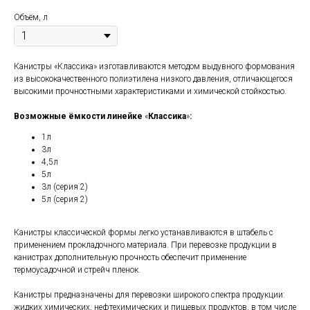
Объём, л
Канистры «Классика» изготавливаются методом выдувного формования
из высококачественного полиэтилена низкого давления, отличающегося
высокими прочностными характеристиками и химической стойкостью.
Возможные ёмкости линейке
«
Классика
»
:
1л
3л
4,5л
5л
3л (серия 2)
5л (серия 2)
Канистры классической формы легко устанавливаются в штабель с
применением прокладочного материала. При перевозке продукции в
канистрах дополнительную прочность обеспечит применение
термоусадочной и стрейч пленок.
Канистры предназначены для перевозки широкого спектра продукции:
жидких химических, нефтехимических и пищевых продуктов, в том числе