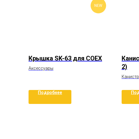
NEW
Крышка SK-63 для COEX
Канис
2)
Аксессуары
Канист
Подробнее
Под