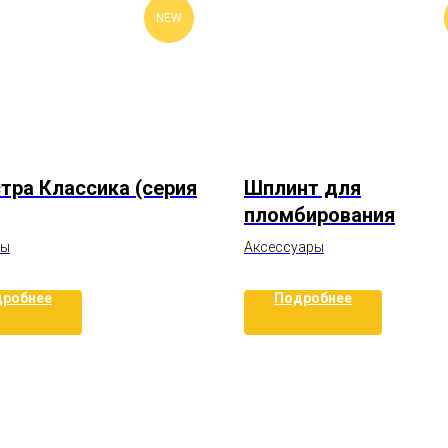
NEW
тра Классика (серия
Шплинт для
пломбирования
ры
Аксессуары
робнее
Подробнее