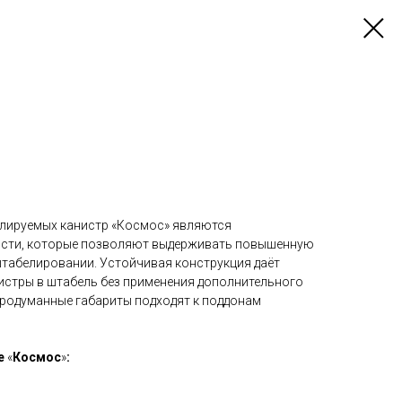
лируемых канистр «Космос» являются
ости, которые позволяют выдерживать повышенную
штабелировании. Устойчивая конструкция даёт
стры в штабель без применения дополнительного
продуманные габариты подходят к поддонам
е
«
Космос
»
: