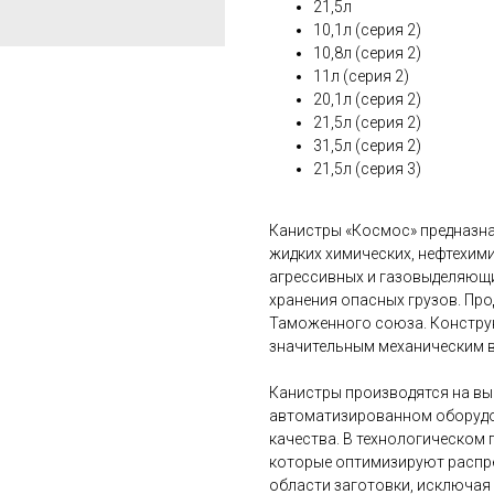
21,5л
10,1л (серия 2)
10,8л (серия 2)
11л (серия 2)
20,1л (серия 2)
21,5л (серия 2)
31,5л (серия 2)
21,5л (серия 3)
Канистры «Космос» предназна
жидких химических, нефтехими
агрессивных и газовыделяющи
хранения опасных грузов. Пр
Таможенного союза. Констру
значительным механическим 
Канистры производятся на в
автоматизированном оборудо
качества. В технологическом
которые оптимизируют распре
области заготовки, исключая