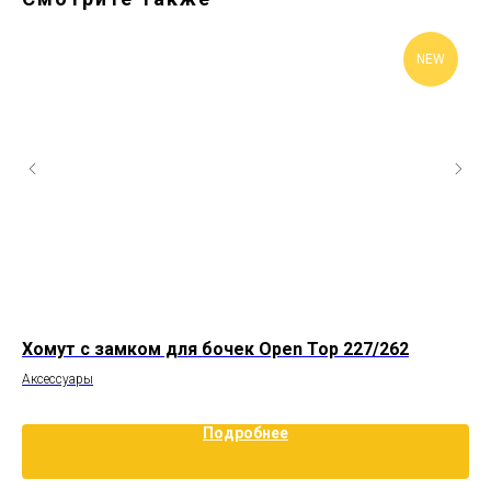
NEW
Хомут с замком для бочек Open Top 227/262
Хо
Аксессуары
Акс
Подробнее