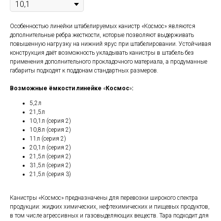
Особенностью линейки штабелируемых канистр «Космос» являются
дополнительные ребра жесткости, которые позволяют выдерживать
повышенную нагрузку на нижний ярус при штабелировании. Устойчивая
конструкция даёт возможность укладывать канистры в штабель без
применения дополнительного прокладочного материала, а продуманные
габариты подходят к поддонам стандартных размеров.
Возможные ёмкости линейке
«
Космос
»
:
5,2л
21,5л
10,1л (серия 2)
10,8л (серия 2)
11л (серия 2)
20,1л (серия 2)
21,5л (серия 2)
31,5л (серия 2)
21,5л (серия 3)
Канистры «Космос» предназначены для перевозки широкого спектра
продукции: жидких химических, нефтехимических и пищевых продуктов,
в том числе агрессивных и газовыделяющих веществ. Тара подходит для