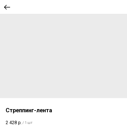
Стреппинг-лента
2 428
р.
/
1 шт