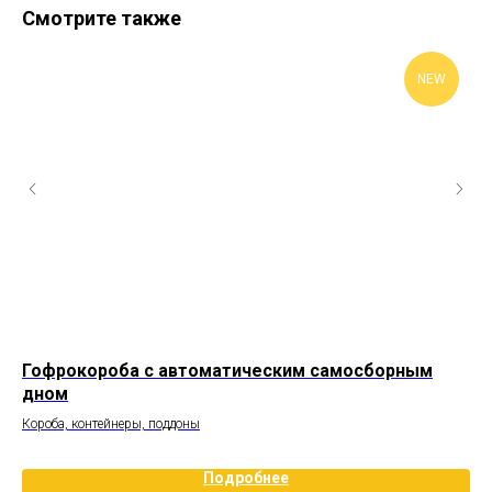
Смотрите также
NEW
Гофрокороба с автоматическим самосборным
Го
дном
Кор
Короба, контейнеры, поддоны
33,
Подробнее