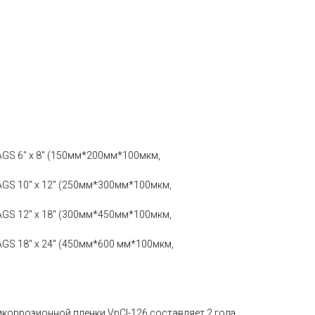
AGS 6" х 8" (150мм*200мм*100мкм,
BAGS 10" x 12" (250мм*300мм*100мкм,
BAGS 12" x 18" (300мм*450мм*100мкм,
AGS 18" x 24" (450мм*600 мм*100мкм,
икоррозионной пленки VpCI-126 составляет 2 года.