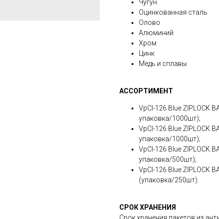
Чугун
Оцинкованная сталь
Олово
Алюминий
Хром
Цинк
Медь и сплавы
АССОРТИМЕНТ
VpCI-126 Blue ZIPLOCK B
упаковка/1000шт);
VpCI-126 Blue ZIPLOCK 
упаковка/1000шт);
VpCI-126 Blue ZIPLOCK 
упаковка/500шт);
VpCI-126 Blue ZIPLOCK B
(упаковка/250шт).
СРОК ХРАНЕНИЯ
Срок хранения пакетов из ант